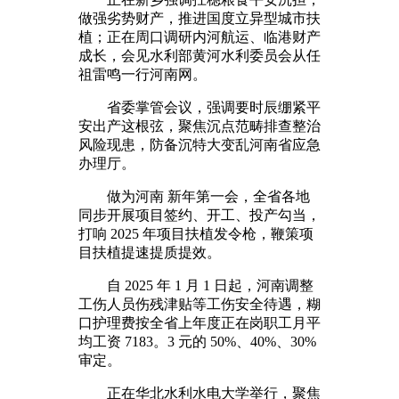
做强劣势财产，推进国度立异型城市扶
植；正在周口调研内河航运、临港财产
成长，会见水利部黄河水利委员会从任
祖雷鸣一行河南网。
省委掌管会议，强调要时辰绷紧平
安出产这根弦，聚焦沉点范畴排查整治
风险现患，防备沉特大变乱河南省应急
办理厅。
做为河南 新年第一会，全省各地
同步开展项目签约、开工、投产勾当，
打响 2025 年项目扶植发令枪，鞭策项
目扶植提速提质提效。
自 2025 年 1 月 1 日起，河南调整
工伤人员伤残津贴等工伤安全待遇，糊
口护理费按全省上年度正在岗职工月平
均工资 7183。3 元的 50%、40%、30%
审定。
正在华北水利水电大学举行，聚焦