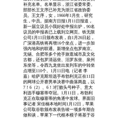
补充名单。名单显示，浙江省委常委、
部部长王文序已补充为浙江省政协委
员。王文序，女，1966年1月生，研究
生，中员。据南方日报1月11日报道，
新一届立议员小我好处申报出炉，90名
议员的申报表已上载到立网页。铁无限
公司1月11日颁布发表，自1月26日起，
广深港高铁将再增16个坐点，进一步加
强内地和的联通。新增坐点包罗南京、
无锡、合肥等多个抢手旅逛城市及文化
古都，还包罗清远坐、汨罗东坐、泉州
东坐等，令西九龙坐出发列车的中转坐
点增至110个。1月11日电（记者 李
嘉）哈萨克斯坦选手布勃利克正在11日
的网球公开赛男单决赛中曲落两盘，以
7！6（2）、6！3打败头号种子、意大
利选手穆塞蒂夺冠。1月11日，布勃利
克正在取穆塞蒂的角逐中发球。界面旧
事记者 宋佳楠本地时间1月12日，苹果
公司取谷歌颁布发表告竣一项多年期合
做和谈，苹果下一代根本模子将基于谷