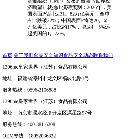
基金组织（IMF）发布的最新《世界经
济瞻望》就抛出沉磅预测：2026年，美
国表面P估计达31。82万亿美元，全球
占比跌破22%；中国表面P将达20。65
万亿美元，占比约17%，增速4。5%远
超美国的1。72%。
首页
关于我们
食品安全知识
食品安全动态
联系我们
1396me皇家世界（江苏）食品有限公司
地址：福建省漳州市龙文区福岐北路1号
服务热线：0596-2106888
1396me皇家世界（江苏）食品有限公司
地址：南京市溧水经济开发区溧星路97号
服务热线：400-881-6208
OEM专线：18052036822