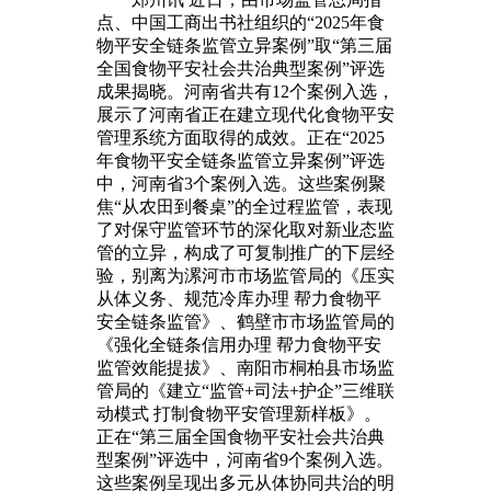
点、中国工商出书社组织的“2025年食
物平安全链条监管立异案例”取“第三届
全国食物平安社会共治典型案例”评选
成果揭晓。河南省共有12个案例入选，
展示了河南省正在建立现代化食物平安
管理系统方面取得的成效。正在“2025
年食物平安全链条监管立异案例”评选
中，河南省3个案例入选。这些案例聚
焦“从农田到餐桌”的全过程监管，表现
了对保守监管环节的深化取对新业态监
管的立异，构成了可复制推广的下层经
验，别离为漯河市市场监管局的《压实
从体义务、规范冷库办理 帮力食物平
安全链条监管》、鹤壁市市场监管局的
《强化全链条信用办理 帮力食物平安
监管效能提拔》、南阳市桐柏县市场监
管局的《建立“监管+司法+护企”三维联
动模式 打制食物平安管理新样板》。
正在“第三届全国食物平安社会共治典
型案例”评选中，河南省9个案例入选。
这些案例呈现出多元从体协同共治的明