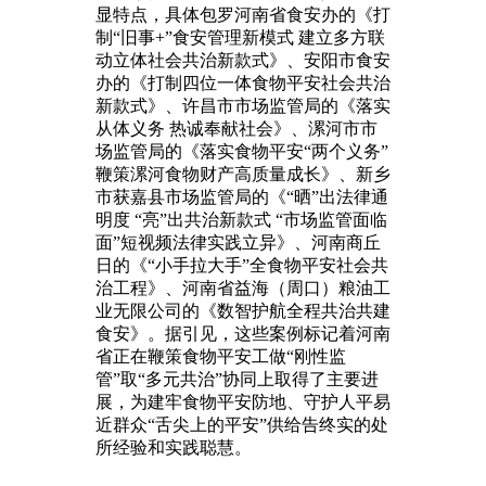
显特点，具体包罗河南省食安办的《打
制“旧事+”食安管理新模式 建立多方联
动立体社会共治新款式》、安阳市食安
办的《打制四位一体食物平安社会共治
新款式》、许昌市市场监管局的《落实
从体义务 热诚奉献社会》、漯河市市
场监管局的《落实食物平安“两个义务”
鞭策漯河食物财产高质量成长》、新乡
市获嘉县市场监管局的《“晒”出法律通
明度 “亮”出共治新款式 “市场监管面临
面”短视频法律实践立异》、河南商丘
日的《“小手拉大手”全食物平安社会共
治工程》、河南省益海（周口）粮油工
业无限公司的《数智护航全程共治共建
食安》。据引见，这些案例标记着河南
省正在鞭策食物平安工做“刚性监
管”取“多元共治”协同上取得了主要进
展，为建牢食物平安防地、守护人平易
近群众“舌尖上的平安”供给告终实的处
所经验和实践聪慧。