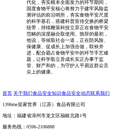
代化，夯实根本全面发力的环节期间，
国度食物平安核心将努力于建牢风险监
测评估的前沿哨所，夯实食物平安尺度
的科学基石，搭建科普宣传交换的桥梁
纽带，持续鞭策科技立异正在食物平安
范畴的深度融合取使用。致辞的最初，
他说，等候取社会一道，正在防风险、
保健康、促成长上加强合做，联袂并
进，配合霸占食物平安中的环节手艺难
题，让科学取立异成长实正办事于监
管、财产和的，为守护人平易近群众舌
尖上的健康。
首页
关于我们
食品安全知识
食品安全动态
联系我们
1396me皇家世界（江苏）食品有限公司
地址：福建省漳州市龙文区福岐北路1号
服务热线：0596-2106888