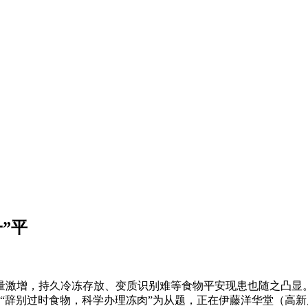
”平
激增，持久冷冻存放、变质识别难等食物平安现患也随之凸显。
以“辞别过时食物，科学办理冻肉”为从题，正在伊藤洋华堂（高