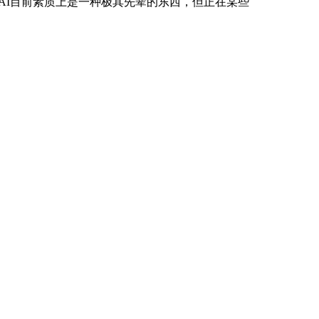
AI目前素质上是一种极其先辈的东西，但正在某些