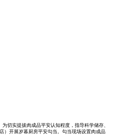
为切实提拔肉成品平安认知程度，指导科学储存、
新店）开展岁暮厨房平安勾当。勾当现场设置肉成品