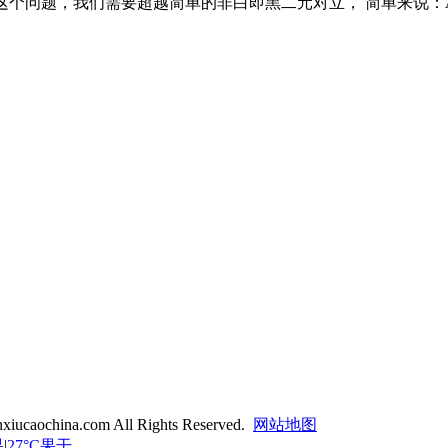
这个问题，我们需要超越简单的非白即黑二元对立， 简单来说：
xiucaochina.com All Rights Reserved.
网站地图
果
|
27°C果干