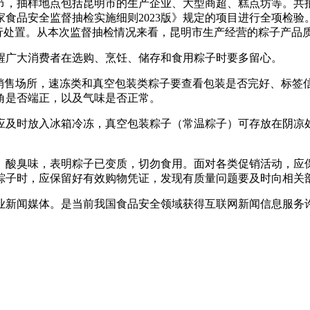
抽样地点包括昆明市的生产企业、大型商超、糕点坊等。共抽取
食品安全监督抽检实施细则2023版》规定的项目进行全项检验
进行处置。从本次监督抽检情况来看，昆明市生产经营的粽子产品
广大消费者在选购、烹饪、储存和食用粽子时要多留心。
售场所，速冻类和真空包装类粽子要查看包装是否完好、标签
角是否端正，以及气味是否正常。
及时放入冰箱冷冻，真空包装粽子（常温粽子）可存放在阴凉处
酸臭味，表明粽子已变质，切勿食用。面对各类促销活动，应保
粽子时，应保留好有效购物凭证，发现有质量问题要及时向相关
新闻媒体。是当前我国食品安全领域获得互联网新闻信息服务