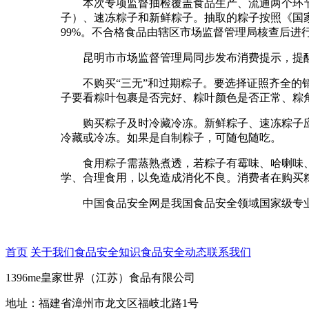
本次专项监督抽检覆盖食品生产、流通两个环节，
子）、速冻粽子和新鲜粽子。抽取的粽子按照《国家
99%。不合格食品由辖区市场监督管理局核查后
昆明市市场监督管理局同步发布消费提示，提醒
不购买“三无”和过期粽子。要选择证照齐全的销
子要看粽叶包裹是否完好、粽叶颜色是否正常、粽
购买粽子及时冷藏冷冻。新鲜粽子、速冻粽子应
冷藏或冷冻。如果是自制粽子，可随包随吃。
食用粽子需蒸熟煮透，若粽子有霉味、哈喇味、
学、合理食用，以免造成消化不良。消费者在购买
中国食品安全网是我国食品安全领域国家级专业
首页
关于我们
食品安全知识
食品安全动态
联系我们
1396me皇家世界（江苏）食品有限公司
地址：福建省漳州市龙文区福岐北路1号