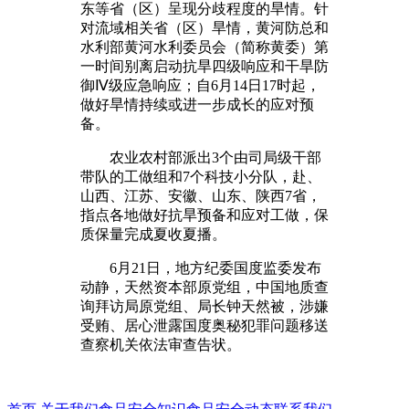
东等省（区）呈现分歧程度的旱情。针
对流域相关省（区）旱情，黄河防总和
水利部黄河水利委员会（简称黄委）第
一时间别离启动抗旱四级响应和干旱防
御Ⅳ级应急响应；自6月14日17时起，
做好旱情持续或进一步成长的应对预
备。
农业农村部派出3个由司局级干部
带队的工做组和7个科技小分队，赴、
山西、江苏、安徽、山东、陕西7省，
指点各地做好抗旱预备和应对工做，保
质保量完成夏收夏播。
6月21日，地方纪委国度监委发布
动静，天然资本部原党组，中国地质查
询拜访局原党组、局长钟天然被，涉嫌
受贿、居心泄露国度奥秘犯罪问题移送
查察机关依法审查告状。