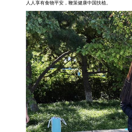
人人享有食物平安，鞭策健康中国扶植。