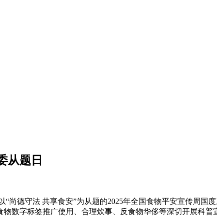
委从题日
以“尚德守法 共享食安”为从题的2025年全国食物平安宣传周
食物数字标签推广使用、合理炊事、反食物华侈等深切开展科普