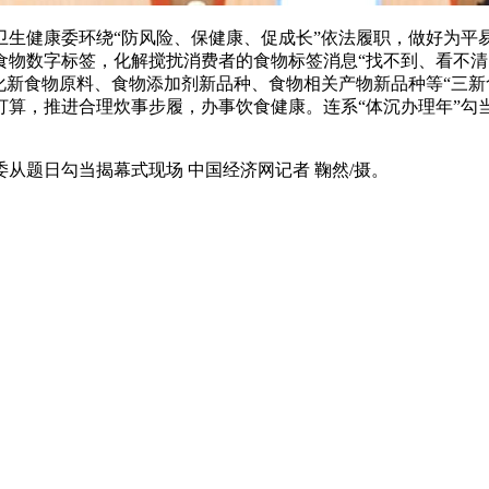
健康委环绕“防风险、保健康、促成长”依法履职，做好为平
食物数字标签，化解搅扰消费者的食物标签消息“找不到、看不清
化新食物原料、食物添加剂新品种、食物相关产物新品种等“三新
算，推进合理炊事步履，办事饮食健康。连系“体沉办理年”勾
从题日勾当揭幕式现场 中国经济网记者 鞠然/摄。