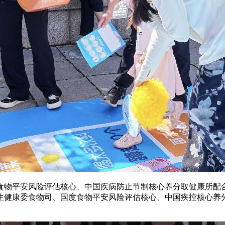
物平安风险评估核心、中国疾病防止节制核心养分取健康所配合
生健康委食物司、国度食物平安风险评估核心、中国疾控核心养