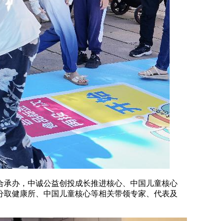
承办，中诚公益创投成长推进核心、中国儿童核心
分取健康所、中国儿童核心等相关带领专家、代表及