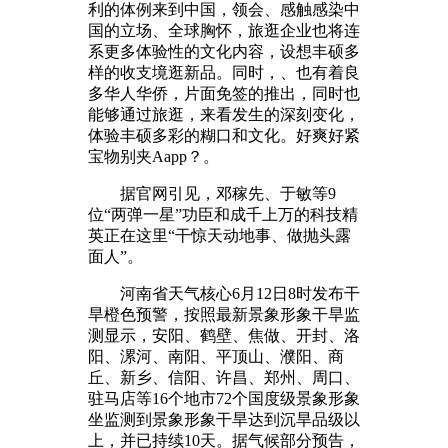
利的体例来到中国，领会、感触感染中
国的立场、全球胸怀，旅逛企业也将连
系更多体验性的文化内容，设想丰硕多
样的收支境逛新品。同时，、也有着良
多华人华侨，片面免签的推出，同时也
能够通过旅逛，来看发生的深刻变化，
体验丰硕多彩的糊口和文化。好爽好紧
宝物别夹Aapp？。
据官网引见，邓稼先、于敏等9
位“两弹一星”功臣和成千上万的科技精
英正在这里“干惊天动地事、做抛头露
面人”。
河南省天气核心6月12日8时发布干
旱橙色预警，按照最新景象形象干旱监
测显示，安阳、鹤壁、焦做、开封、洛
阳、漯河、南阳、平顶山、濮阳、商
丘、新乡、信阳、许昌、郑州、周口、
驻马店等16个地市72个国度级景象形象
坐监测到景象形象干旱达到沉旱品级以
上，并已持续10天。据气候部分预告，