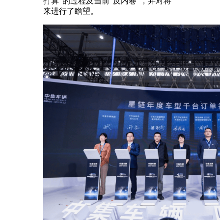
打算”的过程及当前“反内卷”，并对将
来进行了瞻望。