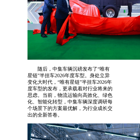
随后，中集车辆沉磅发布了“唯有
星链”半挂车2026年度车型。身处立异
变化大时代，“唯有星链”半挂车2026年
度车型的发布，更承载着对行业将来的
思虑。当前，物流运输向高效化、绿色
化、智能化转型，中集车辆深度调研每
个场景下的方案最优解，为行业成长交
出的全新答卷。