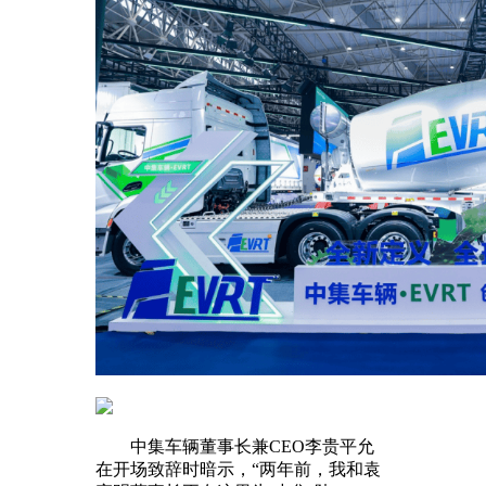
中集车辆董事长兼CEO李贵平允
在开场致辞时暗示，“两年前，我和袁