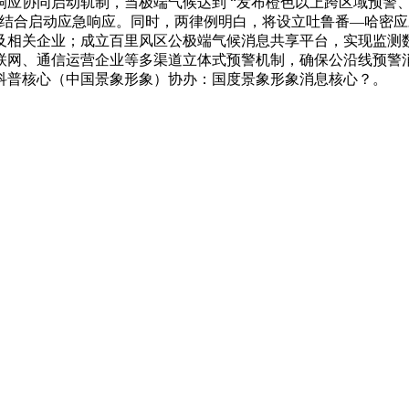
响应协同启动轨制，当极端气候达到 “发布橙色以上跨区域预警
将结合启动应急响应。同时，两律例明白，将设立吐鲁番—哈密
及相关企业；成立百里风区公极端气候消息共享平台，实现监测
联网、通信运营企业等多渠道立体式预警机制，确保公沿线预警消
科普核心（中国景象形象）协办：国度景象形象消息核心？。