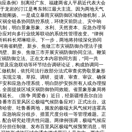
响应条例》别离经广东、福建两省人平易近代表大会
源于龙岩的汀江是粤东韩江最大主流。因为两地天气
效能阐扬。一是成立暴雨灾祸防御区域协做机制，从
灾祸全链条协同防控系统，环绕灾前防止、灾中响
机制，明白景象形象、水利、天然资本、应急办理等
分应对向多行业统筹联动的系统性管理改变。“律例
分析科科长邓琳暗示。下一步，两地将持续深化协同
河南省鹤壁、新乡、焦做三市灾祸防御办理法子接
鹤壁、新乡、焦做三市开展灾祸防御协同立法。鞭策
灾祸防御立法。正在文本内容协同方面，“同一共
监管及应急联动等环节结合调研论证，构成协调同一
工做机制，依托司法行政部分法式审查劣势取景象形
，实现立项、草拟、调研、提请、审查、审议、确保
平安和应急办理系统，明白防护安拆所有人或办理报
，全面提拔区域灾祸防御协同效能。省景象形象局将
延长。（陈争 周爱春）近日，经新疆维吾尔自治
鲁番市百里风区公极端气候防备应对》正式出台。这
跨哈密、吐鲁番两地，频发的极端大风气候对连霍高
、应急响应分歧步、措置尺度分歧一等管理难题。正
，配合研究处理共性问题。两律例强调，极端气候应
部分担任制做、发布百里风区极端气候预警消息，明