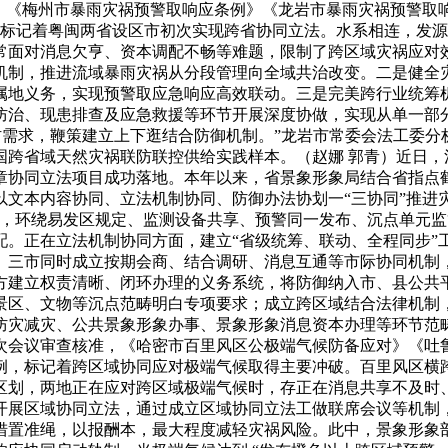
日，《梅州市暴雨灾祸预警取响应条例》《龙岩市暴雨灾祸预警取
。这标记着粤闽两省设区市初次实现跨省协同立法。水系相连，发
常面对消息欠亨、资本调配不畅等难题，限制了跨区域灾祸应对
机制，推进流域暴雨灾祸从分段管理向全域共治改变。二是健全
属地义务，实现预警取应急响应高效联动。三是完美跨行业统筹
防治、现患排查及应急救援等环节开展深度协做，实现从单一部
防需求，鞭策建立上下逛结合防御机制。”龙岩市常委会法工委
国跨省域天然灾祸联防联控供给实践样本。（赵娜 郭青）近日，
章协同立法项目成功落地。本年以来，省景象形象局结合省指点
文本内容协同、立法机制协同、防御办法协划一“三协同”推进
制，环绕易发区规定、监测设备共享、预警同一发布、沉点单元
配。正在立法机制协同方面，建立“省级统筹、联动、全程同步”
。三市同时成立按期会商、结合调研、消息互通等市际协同机制
方建立权责清晰、闭环办理的义务系统，将防御纳入市、县公共
景区、文物等沉点范畴明白专项要求；成立跨区域结合法律机制
防灾减灾、公共景象形象办事、景象形象消息资本办理等环节范畴
次会议审查核准，《哈密市百里风区公极端气候防备应对》《吐
例，标记着跨区域协同应对极端气候取得主要冲破。百里风区横
区划，两地正在应对跨区域极端气候时，存正在消息共享不及时
开展区域协同立法，通过成立区域协同立法工做联席会议等机制
措置准绳，以报酬本，最大程度减轻灾祸风险。此中，景象形象