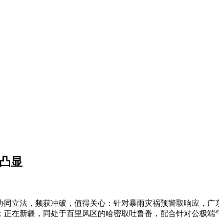
凸显
同立法，频获冲破，值得关心：针对暴雨灾祸预警取响应，广东
；正在新疆，同处于百里风区的哈密取吐鲁番，配合针对公极端