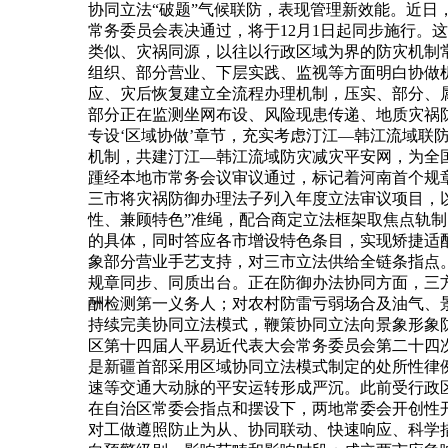
协同立法“破题”气候联防，表现管理新效能。近
常务委员会表决通过，将于12月1日起同步施行
类似、灾祸同源，以往以行政区域为界的防灾机制
组织、部分营业、下层实践、监视等方面明白协做
应、灾后恢复建立全流程办理机制，压实、部分、
部分正在监测坐网布设、风险现患传递、地质灾祸
专设‘区域协做’章节，充实考虑汀江—韩江流域联
机制，共建汀江—韩江流域防灾减灾平安网，为全
踵经本地市常务会议审议通过，标记着河南首个规
三市将灾祸防御办理法子列入年度立法审议项目，以
性、兼顾特色”准绳，配合商定立法框架取焦点轨
的具体，同时答应各市增设特色条目，实现矫捷适
象部分营业手艺支持，对三市立法供给全链条指点
规章同步、同质出台。正在防御办法协同方面，三
酬检测第一义务人；对农村防雷亏弱场合及油气、
持续完美协同立法模式，鞭策协同立法向景象形象
区第十四届人平易近代表大会常务委员会第二十四
是新疆首部采用区域协同立法模式制定的处所性律
速等交通大动脉的平安运转形成严沉。此前受行政
在自治区常委会指点和摆设下，两地常委会开创性
对工做遵照防止为从、协同联动、快速响应、科学