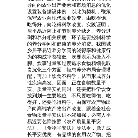
导向的农业出产要素和市场消息的优化
设置装备摆设体例，以此为契机，鞭策
保守农业向现代农业改变。由吃得饱、
吃得好，向吃得科学改变。实践证明，
居平易近防止和节制养分缺乏、养分过
剩和养分相关疾病，环节是要控制科学
的养分学问和健康的养分消费。我国城
乡居平易近养分学问的晓得率和健康行
为的构成率都较低，次要表示为摄入不
脚、炊事过量和过度逃求食物精细化取
贵沉化三个方面，轻忽养分布局合理搭
配，再加上饮食不科学，从而形成养分
性疾病高发。因而，正在食物数量平
安、质量平安的同时，还要把科学饮食
放到划一主要地位，不只要吃得饱、吃
得好，还要吃得科学。由保守农产物出
产向高端农产物出产改变。跟着全社会
食物质量平安认识不竭加强，必需人平
易近要乞降按照《农产质量量平安
法》、《食物平安法》等法令，鼎力成
长平安优良、有品牌的食用农产物。把