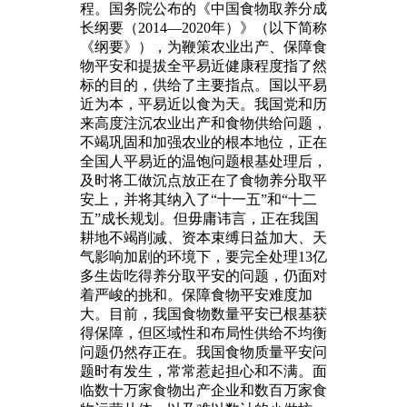
程。国务院公布的《中国食物取养分成
长纲要（2014—2020年）》（以下简称
《纲要》），为鞭策农业出产、保障食
物平安和提拔全平易近健康程度指了然
标的目的，供给了主要指点。国以平易
近为本，平易近以食为天。我国党和历
来高度注沉农业出产和食物供给问题，
不竭巩固和加强农业的根本地位，正在
全国人平易近的温饱问题根基处理后，
及时将工做沉点放正在了食物养分取平
安上，并将其纳入了“十一五”和“十二
五”成长规划。但毋庸讳言，正在我国
耕地不竭削减、资本束缚日益加大、天
气影响加剧的环境下，要完全处理13亿
多生齿吃得养分取平安的问题，仍面对
着严峻的挑和。保障食物平安难度加
大。目前，我国食物数量平安已根基获
得保障，但区域性和布局性供给不均衡
问题仍然存正在。我国食物质量平安问
题时有发生，常常惹起担心和不满。面
临数十万家食物出产企业和数百万家食