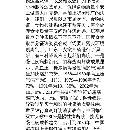
物运营从体，以及难以数计的小做坊、
小摊贩等运营单元，保障食物质量平安
工做量大而复杂。再加上我国现有的法
令、律例、尺度以及市场次序、食物认
证、食物检测系统还不敷完美，完全处
理食物质量平安问题任沉道远。居平易
近养分健康情况不容乐不雅。国度食物
取养分征询委员会就《纲要》落实环境
别离到、、山东、安徽四省进行了调
研，有三种环境应惹起我们高度。一是
慢性疾病趋沉化。抽样查询拜访成果显
示，高血压、糖尿病等慢性病的患病率
呈加快增加态势。1958—1959年高血压
患病率为5。11%、1979—1980年为7。
73%、1991年为13。58%、2002年为
18。8%，2013年省抽样查询拜访患病
率已达29。2%。家喻户晓，慢性病是
导致过早灭亡和影响健康的次要缘由。
世界银行查询拜访演讲表白，中国每年
灭亡人数中80%是慢性病所致。按现有
慢性病成长趋向，估计到2030年，中国
40岁以上患慢性病人数将添加2—3倍，