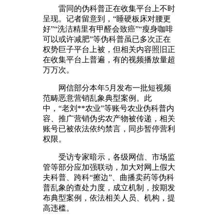
雷同的伪科普正在收集平台上不时
呈现。记者留意到，“睡硬板床对腰更
好”“洗洁精里有甲醛会致癌”“瘦身咖啡
可以或许减肥”等伪科普虽已多次正在
权势巨子平台上被，但相关内容照旧正
在收集平台上普遍，有的视频播放量超
万万次。
网信部分本年5月发布一批短视频
范畴恶意营销乱象典型案例。此
中，“老刘**农业”等账号农业伪科普内
容、推广营销伪劣农产物被传递，相关
账号已被依法依约禁言，同步暂停营利
权限。
受访专家暗示，各级网信、市场监
管等部分应加强联动，加大对网上假大
夫科普、跨科“擦边”、曲播卖药等伪科
普乱象的查处力度，成立机制，按期发
布典型案例，依法相关人员、机构，提
高违槛。