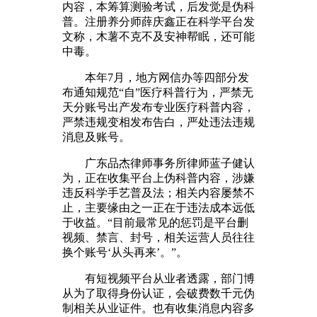
内容，本筹算测验考试，后发觉是伪科
普。注册养分师薛庆鑫正在科学平台发
文称，木薯不克不及安神帮眠，还可能
中毒。
本年7月，地方网信办等四部分发
布通知规范“自”医疗科普行为，严禁无
天分账号出产发布专业医疗科普内容，
严禁违规变相发布告白，严处违法违规
消息及账号。
广东品杰律师事务所律师蓝子健认
为，正在收集平台上伪科普内容，涉嫌
违反科学手艺普及法；相关内容屡禁不
止，主要缘由之一正在于违法成本远低
于收益。“目前最常见的惩罚是平台删
视频、禁言、封号，相关运营人员往往
换个账号‘从头再来’。”。
有短视频平台从业者透露，部门博
从为了取得身份认证，会破费数千元伪
制相关从业证件。也有收集消息内容多