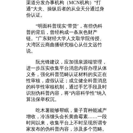
渠道分发办事机构（MCN机构）“打
通”大夫、操纵后者的从业天分通过身
份认证。
“明面科普现实‘带货’，有些伪科
普的背后，曾经构成一条灰色财产
链。”广东财经大学人文取学院传授、
大湾区云商曲播研究核心从任文远竹
说。
阮光锋建议，应加强泉源端管理，
进一步压实收集平台消息内容办理从体
义务，强化科普范畴认证材料的实正在
性审核，虚假认证；成立健全科普消息
的科学性审核机制，通过手艺手段及时
识别伪科普内容，将“内容科学性”纳入
算法保举权沉。
吃木薯能够帮眠，量子育种能减产
增收，冷冻馒头会长黄曲霉素……一段
时间以来，收集平台上不时呈现所谓专
家发布的伪科普内容，涉及多个范畴。