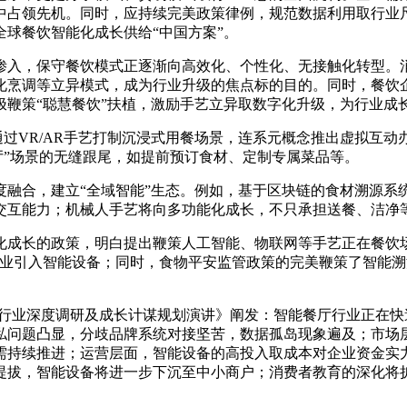
中占领先机。同时，应持续完美政策律例，规范数据利用取行业
球餐饮智能化成长供给“中国方案”。
入，保守餐饮模式正逐渐向高效化、个性化、无接触化转型。消
化烹调等立异模式，成为行业升级的焦点标的目的。同时，餐饮
极鞭策“聪慧餐饮”扶植，激励手艺立异取数字化升级，为行业成
过VR/AR手艺打制沉浸式用餐场景，连系元概念推出虚拟互
厅”场景的无缝跟尾，如提前预订食材、定制专属菜品等。
合，建立“全域智能”生态。例如，基于区块链的食材溯源系统
交互能力；机械人手艺将向多功能化成长，不只承担送餐、洁净
长的政策，明白提出鞭策人工智能、物联网等手艺正在餐饮场
企业引入智能设备；同时，食物平安监管政策的完美鞭策了智能
餐厅行业深度调研及成长计谋规划演讲》阐发：智能餐厅行业正在
私问题凸显，分歧品牌系统对接坚苦，数据孤岛现象遍及；市场
需持续推进；运营层面，智能设备的高投入取成本对企业资金实
提拔，智能设备将进一步下沉至中小商户；消费者教育的深化将