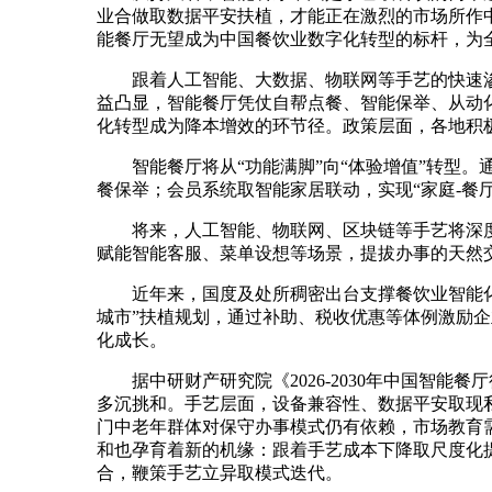
业合做取数据平安扶植，才能正在激烈的市场所作
能餐厅无望成为中国餐饮业数字化转型的标杆，为全
跟着人工智能、大数据、物联网等手艺的快速渗
益凸显，智能餐厅凭仗自帮点餐、智能保举、从动
化转型成为降本增效的环节径。政策层面，各地积
智能餐厅将从“功能满脚”向“体验增值”转型。通
餐保举；会员系统取智能家居联动，实现“家庭-餐
将来，人工智能、物联网、区块链等手艺将深度融
赋能智能客服、菜单设想等场景，提拔办事的天然
近年来，国度及处所稠密出台支撑餐饮业智能化成
城市”扶植规划，通过补助、税收优惠等体例激励
化成长。
据中研财产研究院《2026-2030年中国智能
多沉挑和。手艺层面，设备兼容性、数据平安取现
门中老年群体对保守办事模式仍有依赖，市场教育
和也孕育着新的机缘：跟着手艺成本下降取尺度化
合，鞭策手艺立异取模式迭代。