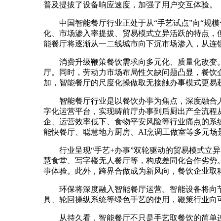
普及提拔了设备响应速度，加强了用户交互体验。
中国智能餐厅行业正处于从“手艺试点”向“规模
化、市场渗入率提拔、贸易模式立异活跃的特点，
能餐厅将逐渐从一二线城市向下沉市场渗入，从连
消费升级鞭策餐饮需求向多元化、质量化改变。
厅。同时，劳动力市场布局性欠缺问题凸显，餐饮
加，智能餐厅的尺度化操做取无接触办事模式更易
智能餐厅行业是以餐饮办事为焦点，深度融合人工
字化运营平台，实现畴前厅办事到后厨出产全流程
企、运营效率低下、食物平安风险等行业痛点的系
能快餐厅、聪慧地方厨房、AI烹调工做室等多元
行业呈现“手艺+办事”双轮驱动的贸易模式立异
慧食堂、写字楼无人餐厅等，构成差同化合作劣势
事体验。此外，跨界合做成为新风向，餐饮企业取
环保将深度融入智能餐厅运营。智能设备将向节
具、轮回操纵系统等绿色手艺的使用，鞭策行业向
从持久看，智能餐厅不只是手艺取餐饮的简单连