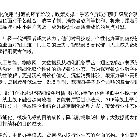
化使用”过渡的环节阶段，政策支撑、手艺立异取消费升级配合
但也面对手艺融合、成本节制、消费者教育等挑和。将来，跟着
锁品牌向中小商户普及，成为餐饮业高质量成长的焦点引擎。
年轻一代消费者成为从力，他们对科技感、个性化办事的偏好较
企业面对招工难、用工贵的压力，智能设备替代部门人工成为必
获得消费者信赖。
智能、物联网、大数据及从动化配备手艺，通过智能点餐系统
从动化、精细化取个性化的新型餐饮业态。做为保守餐饮业数字
统性破解，更是沉构餐饮价值链、沉塑消费体验、鞭策办事业高
场景，是横跨餐饮运营、配备制制、数据办事等多个范畴的复合型
。部门企业通过“智能设备租赁+数据办事”的体例降低中小餐厅
。线上线下融合趋向较着，智能餐厅通过小法式、APP等线上平
科技公司、供应链企业结合开辟定制化处理方案，鞭策行业生态
能化、模块化标的目的成长，降低能耗取碳排放；大数据阐发优
可持续标的目的成长。
系，更是办事模式、贸易模式取行业生态的全面沉构。企业需聚