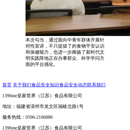
本次勾当，通过面向中青年群体开展针
对性宣讲，不只提拔了的食物平安认识
和保健能力，也进一步阐扬了新时代文
明实践阵地正在办事群众、科学学问方
面的平台感化。
首页
关于我们
食品安全知识
食品安全动态
联系我们
1396me皇家世界（江苏）食品有限公司
地址：福建省漳州市龙文区福岐北路1号
服务热线：0596-2106888
1396me皇家世界（江苏）食品有限公司