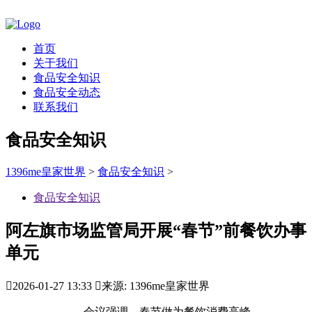
首页
关于我们
食品安全知识
食品安全动态
联系我们
食品安全知识
1396me皇家世界
>
食品安全知识
>
食品安全知识
阿左旗市场监管局开展“春节”前餐饮办事
单元

2026-01-27 13:33

来源: 1396me皇家世界
会议强调，春节做为餐饮消费高峰