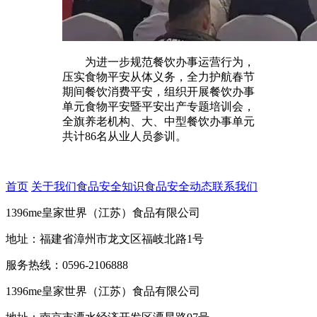
为进一步规范餐饮办事运营行为，
压实食物平安从体义务，全力护航春节
期间餐饮消费平安，组织开展餐饮办事
单元食物平安暨平安出产专题培训会，
全旗养老机构、大、中型餐饮办事单元
共计86名从业人员参训。
首页
关于我们
食品安全知识
食品安全动态
联系我们
1396me皇家世界（江苏）食品有限公司
地址：福建省漳州市龙文区福岐北路1号
服务热线：0596-2106888
1396me皇家世界（江苏）食品有限公司