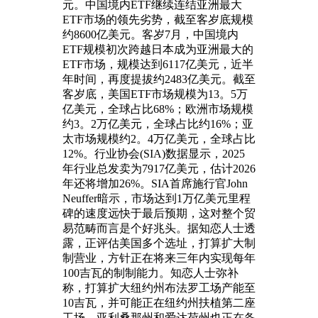
元。中国境内ETF继续连结亚洲最大
ETF市场的领先劣势，截至客岁底规模
约8600亿美元。客岁7月，中国境内
ETF规模初次跨越日本成为亚洲最大的
ETF市场，规模达到6117亿美元，近半
年时间，再度提拔约2483亿美元。截至
客岁底，美国ETF市场规模为13。5万
亿美元，全球占比68%；欧洲市场规模
约3。2万亿美元，全球占比约16%；亚
太市场规模约2。4万亿美元，全球占比
12%。行业协会(SIA)数据显示，2025
年行业总发卖为7917亿美元，估计2026
年还将增加26%。SIA首席施行官John
Neuffer暗示，市场达到1万亿美元里程
碑的速度远快于最后预期，这对整个贸
易范畴而言是个好兆头。据知恋人士透
露，正评估美国多个选址，打算扩大制
制营业，方针正在将来三年内实现每年
100吉瓦的制制能力。知恋人士弥补
称，打算扩大纽约州布法罗工场产能至
10吉瓦，并可能正在纽约州扶植第二座
工场，亚利桑那州和爱达荷州也正在备