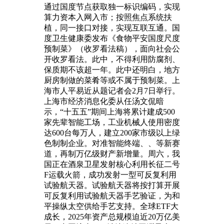
通过国度节点获取独一标识编码，实现
算力资本入网入市；按照焦点系统扶
植，同一接口对接，实现互联互通。国
度卫生健康委发布《食物平安国度尺度
预制菜》（收罗看法稿），面向社会公
开收罗看法。此中，不得利用防腐剂、
保质期不该超一年。此中还明白，地方
厨房制做的菜肴等或不属于预制菜。上
海市人平易近从题记者会2月7日举行。
上海市经济消息化委从任汤文侃暗
示，“十五五”期间上海将累计建成500
家先辈智能工场，工业机械人使用密度
达600台每万人，建立200家市级以上绿
色制制企业。对准智能终端、、等新赛
道，再制万亿级财产新增量。周六，我
国正在酒泉卫星发射核心利用长征二号
F运载火箭，成功发射一型可反复利用
试验航天器。试验航天器将按打算开展
可反复利用试验航天器手艺验证，为和
平操纵太空供给手艺支持。全球ETF大
成长，2025年资产总规模迫近20万亿美