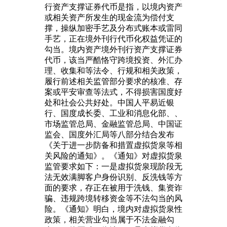
行资产支撑证券代币是指，以境内资产
或相关资产所发生的现金流为偿付支
撑，操纵加密手艺及分布式账本或雷同
手艺，正在境外刊行代币化权益凭证的
勾当。境内资产境外刊行资产支撑证券
代币，该当严酷恪守跨境投资、外汇办
理、收集和等法令、行规和相关政策，
履行前述相关监管部分要求的核准、存
案或平安审查等法式，不得损害国度好
处和社会公共好处。中国人平易近银
行、国度成长委、工业和消息化部、、
市场监管总局、金融监管总局、中国证
监会、国度外汇局等八部分结合发布
《关于进一步防备和措置虚拟货泉等相
关风险的通知》。《通知》对虚拟货泉
监管要求如下：一是虚拟货泉现阶段无
法无效满脚客户身份识别、反洗钱等方
面的要求，存正在被用于洗钱、集资诈
骗、违规跨境转移资金等不法勾当的风
险。《通知》明白，境内对虚拟货泉性
政策，相关营业勾当属于不法金融勾