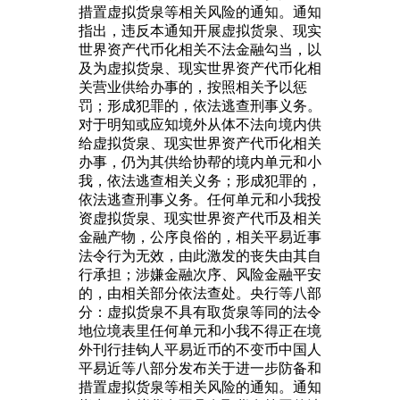
措置虚拟货泉等相关风险的通知。通知
指出，违反本通知开展虚拟货泉、现实
世界资产代币化相关不法金融勾当，以
及为虚拟货泉、现实世界资产代币化相
关营业供给办事的，按照相关予以惩
罚；形成犯罪的，依法逃查刑事义务。
对于明知或应知境外从体不法向境内供
给虚拟货泉、现实世界资产代币化相关
办事，仍为其供给协帮的境内单元和小
我，依法逃查相关义务；形成犯罪的，
依法逃查刑事义务。任何单元和小我投
资虚拟货泉、现实世界资产代币及相关
金融产物，公序良俗的，相关平易近事
法令行为无效，由此激发的丧失由其自
行承担；涉嫌金融次序、风险金融平安
的，由相关部分依法查处。央行等八部
分：虚拟货泉不具有取货泉等同的法令
地位境表里任何单元和小我不得正在境
外刊行挂钩人平易近币的不变币中国人
平易近等八部分发布关于进一步防备和
措置虚拟货泉等相关风险的通知。通知