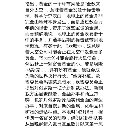
指出，黄金的一个环节风险是“全数来
自外太空”，意味着黄金发源于撞击地
球。科学研究表白，地球上的黄金并非
完全由地球本身发生，而是通过数百万
年前的撞击，带来了这些宝贵的金属。
而更精确地说，地球上的黄金次要源于
中的事务，并通事后期的撞击被带到地
球概况。有鉴于此，Lee暗示，这意味
着太空公司可能会正在太空中发觉更多
黄金。“SpaceX可能会施行火星使命，
然后赶上一颗富含黄金的小。若是埃隆
·马斯克……具有所有黄金，他就会成
为新的世界央行行长。”他弥补道。欧
盟委员会冯德莱恩暗示，欧盟委员会正
提出对俄罗斯一揽子新制裁办法。新制
裁方案涵盖能源、金融办事和商业范
畴，包罗对俄罗斯原油实施全面的海运
办事，对来自俄罗斯的金属、化学品和
矿物的进话柄施。本地时间2月6日，据
伊朗一名官员的动静，伊朗武拆部队将
从当晚起进入数日甚至数月以来第一流