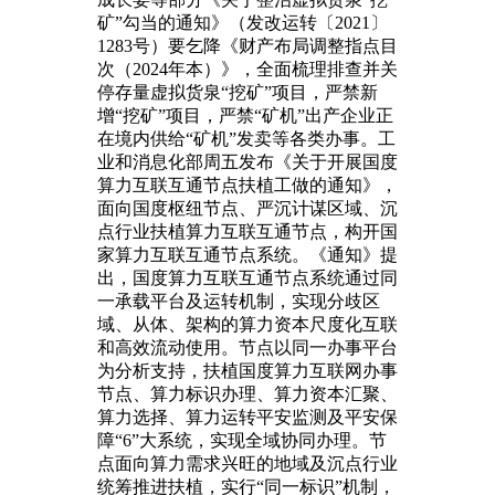
矿”勾当的通知》（发改运转〔2021〕
1283号）要乞降《财产布局调整指点目
次（2024年本）》，全面梳理排查并关
停存量虚拟货泉“挖矿”项目，严禁新
增“挖矿”项目，严禁“矿机”出产企业正
在境内供给“矿机”发卖等各类办事。工
业和消息化部周五发布《关于开展国度
算力互联互通节点扶植工做的通知》，
面向国度枢纽节点、严沉计谋区域、沉
点行业扶植算力互联互通节点，构开国
家算力互联互通节点系统。《通知》提
出，国度算力互联互通节点系统通过同
一承载平台及运转机制，实现分歧区
域、从体、架构的算力资本尺度化互联
和高效流动使用。节点以同一办事平台
为分析支持，扶植国度算力互联网办事
节点、算力标识办理、算力资本汇聚、
算力选择、算力运转平安监测及平安保
障“6”大系统，实现全域协同办理。节
点面向算力需求兴旺的地域及沉点行业
统筹推进扶植，实行“同一标识”机制，