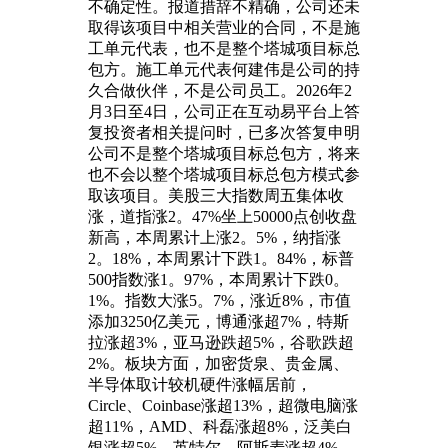
不确定性。报道措辞不精确，公司还未
取得该项目中相关营业的合同，不是施
工单元代表，也不是整个塔城项目标总
包方。施工单元代表何建伟是公司的持
久合做伙伴，不是公司员工。2026年2
月3日至4日，公司正在互动易平台上答
复投资者相关提问时，已多次答复申明
公司不是整个塔城项目标总包方，将来
也不会以整个塔城项目标总包方模式参
取该项目。美股三大指数周五集体收
涨，道指涨2。47%坐上50000点创收盘
新高，本周累计上涨2。5%，纳指涨
2。18%，本周累计下跌1。84%，标普
500指数涨1。97%，本周累计下跌0。
1%。指数大涨5。7%，涨近8%，市值
添加3250亿美元，博通涨超7%，特斯
拉涨超3%，亚马逊跌超5%，谷歌跌超
2%。板块方面，加密货泉、贵金属、
半导体取计较机硬件涨幅居前，
Circle、Coinbase涨超13%，超微电脑涨
超11%，AMD、科磊涨超8%，泛美白
银涨超5%，英特尔、阿斯麦涨超4%。