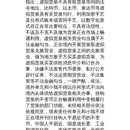
指出，虚拟货泉不具有取货泉等同的法
令地位。比特币、以太币、泰达币等虚
拟货泉具有非货泉刊行、利用加密手艺
及分布式账本或雷同手艺、以数字化形
式存正在等次要特点，不具有法偿性，
不该且不克不及做为货泉正在市场上畅
通利用。虚拟货泉相关营业勾当属于不
法金融勾当。正在境内开展货泉取虚拟
货泉兑换营业、虚拟货泉之间的兑换营
业、做为地方敌手方买卖虚拟货泉、为
虚拟货泉买卖供给消息中介和订价办
事、涉嫌不法发售代币票券、私行公开
辟行证券、不法运营期货营业、不法集
资等不法金融勾当，一律严酷，依法。
境外单元和小我不得以任何形式不法向
境内从体供给虚拟货泉相关办事。挂钩
货泉的不变币正在畅通利用中变相履行
了货泉的部门功能。未经相关部分依法
依规同意，境表里任何单元和小我不得
正在境外刊行挂钩人平易近币的不变
币。中国人平易近、国度成长委、工业
和消息化部、、市场监管总局、金融监