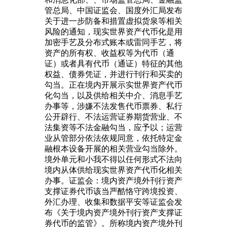
管总局、中国证监会、国度外汇局发布
关于进一步防备和措置虚拟货泉等相关
风险的通知，现实世界资产代币化是用
加密手艺及分布式账本或雷同手艺，将
资产的所有权、收益权等为代币（通
证）或者具有代币（通证）特征的其他
权益、债券凭证，并进行刊行和买卖的
勾当。正在境内开展示实世界资产代币
化勾当，以及供给相关中介、消息手艺
办事等，涉嫌不法发售代币票券、私行
公开辟行、不法运营证券期货营业、不
法集资等不法金融勾当，应予以；运营
业从管部分依法依规同意，依托特定金
融根本设备开展的相关营业勾当除外。
境外单元和小我不得以任何形式不法向
境内从体供给现实世界资产代币化相关
办事。证监会：境内资产境外刊行资产
支撑证券代币该当严酷恪守跨境投资、
外汇办理、收集和数据平安等证监会发
布《关于境内资产境外刊行资产支撑证
券代币的监管》。所称境内资产境外刊