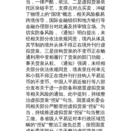
当，一律严酷，依法。二是虚拟货泉依
托区块链手艺，支撑点对点买卖，冲破
了物理上的“国境”概念，相关风险极易
跨境传导，国际金融组织和地方银行等
金融办理部分对此遍及持审慎立场。为
切实防备风险，《通知》明白提出，未
经相关部分依法依规同意，境内从体及
其节制的境外从体不得正在境外刊行虚
拟货泉。三是挂钩货泉的不变币正在畅
通利用中变相履行了货泉的部门功能，
事关货泉从权。《通知》强调，未经相
关部分依法依规同意，境表里任何单元
和小我不得正在境外刊行挂钩人平易近
币的不变币。中国人平易近银行等八部
分发布关于进一步防备和措置虚拟货泉
等相关风险的通知。此中提到，持续整
治虚拟货泉“挖矿”勾当。国度成长委会
同相关部分严酷管控虚拟货泉“挖矿”勾
当，持续推进虚拟货泉“挖矿”勾当整治
工做。各省级人平易近对本行政区域范
畴的“挖矿”整治工做负总责，按照国度
成长委等部分《关于整治虚拟货泉“挖