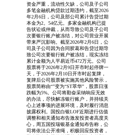
资金严重，流动性欠缺，公司及子公司
多笔金融机构贷款过期违约，截至2026
年2月6日，公司及部公司累计告贷过期
本金为2。54亿元。多家金融机构已提
告状讼或仲裁，从而导致公司及子公司
次要银行账户被冻结，对公司营业开展
带来严沉影响。截至2026年2月6日，公
司及子公司因为合同胶葛和告贷过期导
致公司次要银行账户被冻结，现实冻结
累计金额为人平易近币472万元。公司
股票将于2026年2月9日开市时起停牌一
天，于2026年2月10日开市时起复牌，
复牌后公司股票被实施其他风险警示，
股票简称由“”变为“ST萃华”，股票日涨
跌幅为5%。公司将勤奋采纳响应无效
的办法，尽快解冻银行账户，并持续关
心上述事项的进展环境，及时履行消息
披露权利。国投白银LOF近期进行估值
调整和相关通知布告激发投资者高度关
心，周五国投瑞银基金通知布告称，公
司将依法公开准绳，积极回应投资者，