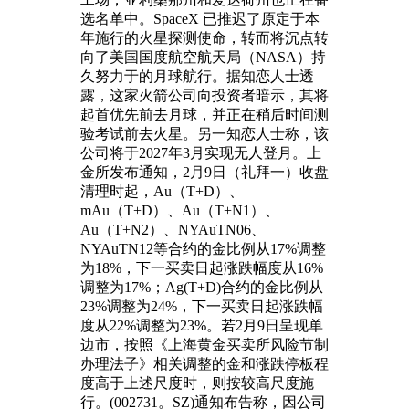
选名单中。SpaceX 已推迟了原定于本
年施行的火星探测使命，转而将沉点转
向了美国国度航空航天局（NASA）持
久努力于的月球航行。据知恋人士透
露，这家火箭公司向投资者暗示，其将
起首优先前去月球，并正在稍后时间测
验考试前去火星。另一知恋人士称，该
公司将于2027年3月实现无人登月。上
金所发布通知，2月9日（礼拜一）收盘
清理时起，Au（T+D）、
mAu（T+D）、Au（T+N1）、
Au（T+N2）、NYAuTN06、
NYAuTN12等合约的金比例从17%调整
为18%，下一买卖日起涨跌幅度从16%
调整为17%；Ag(T+D)合约的金比例从
23%调整为24%，下一买卖日起涨跌幅
度从22%调整为23%。若2月9日呈现单
边市，按照《上海黄金买卖所风险节制
办理法子》相关调整的金和涨跌停板程
度高于上述尺度时，则按较高尺度施
行。(002731。SZ)通知布告称，因公司