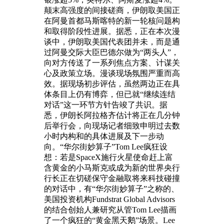
颠末高强度的间接磋商，伊朗取美国正
在阿曼首都马斯喀特的新一轮核问题构
和取得阶段性进展。据悉，正在本次漫
谈中，伊朗取美国代表团并未，而是通
过阿曼交际大臣巴德尔做为“两头人”，
向对方传送了一系列焦点方案、计谋关
心及政策立场。漫谈现场氛围严重而高
效。据现场初步评估，虽然两边正在具
体条目上仍有博弈，但已就“继续连结
对话”这一环节方针告竣了共识。据
悉，伊朗长阿拉格齐估计将正在几分钟
后举行会，向现场记者细致申明过去数
小时内构和的具体进展及下一步动
向。“华尔街妙算子”Tom Lee疯狂设
想：若是SpaceX施行火星使命赶上富
含黄金的小马斯克或成为新的世界央行
行长正在切磋保守金融取将来科技碰撞
的对话中，有“华尔街妙算子”之称的、
美国投资机构Fundstrat Global Advisors
的结合创始人兼研究从管Tom Lee描画
了一个疯狂的“黄金黑天鹅”场景。Lee