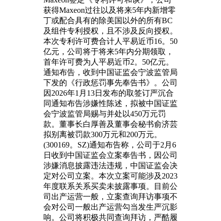
获得Maxeon过往以及将来5年内新增零
丁或配合具有的除美国以外的所有BC
及组件专利授权，且不涉及反向授权。
本次专利许可费合计人平易近币16。50
亿元，公司将于将来5年内分期领取，
首年许可费为人平易近币2。50亿元。
通知布告，收到中国证监会宁波监管局
下发的《行政惩罚事先奉告书》。公司
因2026年1月13日发布的取签订严沉合
同通知布告涉嫌性陈述，拟被中国证监
会宁波监管局赐与并处以450万元罚
款。董事长白厚善及董事会秘书俞济芸
拟别离被罚款300万元和200万元。
(300169。SZ)通知布告称，公司于2月6
日收到中国证监会立案奉告书，因公司
涉嫌消息披露违法违规，中国证监会决
定对公司立案。本次立案可能涉及2023
年度联系关系买卖未披露事项。目前公
司出产运营一般，立案查询拜访事项不
会对公司一般出产运营勾当发生严沉影
响。公司将积极共同查询拜访，严酷履