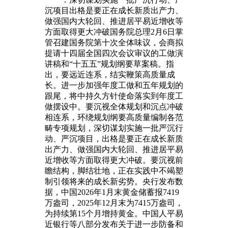
沉项目出格是要正在成长新质出产力、
做强国内大轮回、推进居平易近增收等
方面取得更大冲破国务院总理2月6日掌
管召建国务院第十次全体味议，会商拟
提请十四届全国四次会议审议的工做演
讲稿和“十五五”规划纲要草案稿。指
出，要远近连系，结实鞭策高质量成
长。进一步加强年度工做和五年规划的
跟尾，将中持久方针使命落实到年度工
做摆设中。要沉视全体规划和沉点冲破
相连系，环绕规划纲要高质量编制各范
畴专项规划，深切谋划实施一批严沉行
动、严沉项目，出格是要正在成长新质
出产力、做强国内大轮回、推进居平易
近增收等方面取得更大冲破。要沉视前
瞻结构，脚结壮地，正在实践中不竭塑
制引领将来的成长新劣势。央行发布数
据，中国2026年1月末黄金储蓄报7419
万盎司，2025年12月末为7415万盎司，
为持续第15个月增持黄金。中国人平易
近银行等八部分发布关于进一步防备和