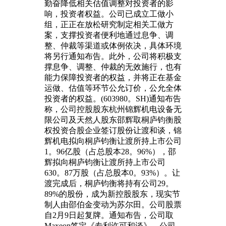
勤奋降低相关估值调整对投资者的影
响，投资者权益。公司已成立工做小
组，正正在放松研究制定相关工做方
案，支撑投资者便利地通过息争、调
整、仲裁等渠道或体例依决，具体环境
将另行通知布告。此外，公司将积极支
撑息争、调整、仲裁的无效施行，也有
能力保障投资者的权益，并将正在基金
运做、估值等环节公允订价，公允全体
投资者的权益。(603980。SH)通知布告
称，公司控股股东杭州锦辉机电设备无
限公司及天然人股东邵辉取桐庐钧衡股
权投资合股企业签订股份让渡和谈，锦
辉机电拟向桐庐钧衡让渡所持上市公司
1。96亿股（占总股本28。96%），邵
辉拟向桐庐钧衡让渡所持上市公司
630。87万股（占总股本0。93%）。让
渡完成后，桐庐钧衡将持有公司29。
89%的股份，成为新控股股东，现实节
制人由邵伯金变动为苏尔田。公司股票
自2月9日起复牌。通知布告，公司取
Maxeon签定《专利许可和谈》，公司