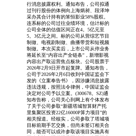
行消息披露权利。通知布告，公司拟通
过刊行股份的体例向上海炳昶、段泽坤
采办其合计持有的笨恒影业58%股权。
连系标的公司过往业绩环境，估计标的
公司全体的估值区间正在4。5亿元至
5。3亿元之间。标的公司从营综艺节目
制做、电视剧制做、曲播带货和短视频
制做。本次买卖后，上市公司从停业务
将延长至“内容出产全链条”，新增影视
内容出产取运营焦点板块。公司股票于
2026年2月9日开市起复牌。通知布告，
公司于2026年2月6日收到中国证监会下
发的《立案奉告书》，因涉嫌消息披露
违法违规，按照法令律例，中国证监会
决定对公司予以立案。(300678。SZ)通
知布告称，公司关心到网上有个体发布
了关于公司参取“新疆塔城智算财产托
里集聚区投资22亿16000P算力项目”的
相关报道。经核实，公司参取了塔城项
目标前期手艺交换，但尚未签订相关合
同，能否可以或许参取该项目实施具有