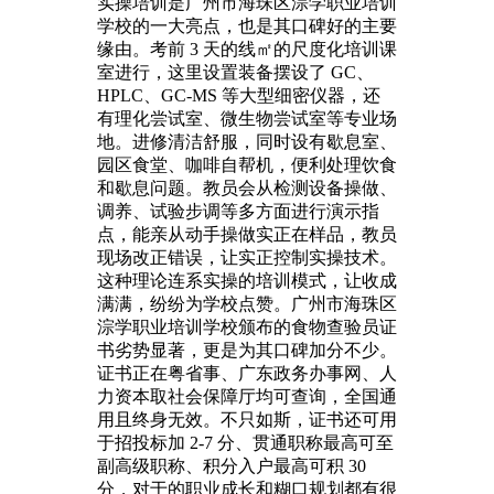
实操培训是广州市海珠区淙学职业培训
学校的一大亮点，也是其口碑好的主要
缘由。考前 3 天的线㎡的尺度化培训课
室进行，这里设置装备摆设了 GC、
HPLC、GC-MS 等大型细密仪器，还
有理化尝试室、微生物尝试室等专业场
地。进修清洁舒服，同时设有歇息室、
园区食堂、咖啡自帮机，便利处理饮食
和歇息问题。教员会从检测设备操做、
调养、试验步调等多方面进行演示指
点，能亲从动手操做实正在样品，教员
现场改正错误，让实正控制实操技术。
这种理论连系实操的培训模式，让收成
满满，纷纷为学校点赞。广州市海珠区
淙学职业培训学校颁布的食物查验员证
书劣势显著，更是为其口碑加分不少。
证书正在粤省事、广东政务办事网、人
力资本取社会保障厅均可查询，全国通
用且终身无效。不只如斯，证书还可用
于招投标加 2-7 分、贯通职称最高可至
副高级职称、积分入户最高可积 30
分，对于的职业成长和糊口规划都有很