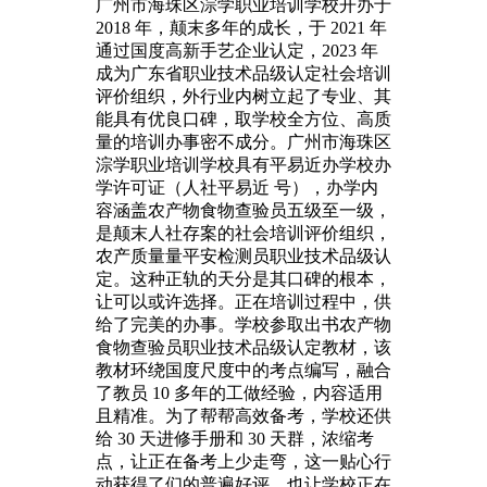
广州市海珠区淙学职业培训学校开办于
2018 年，颠末多年的成长，于 2021 年
通过国度高新手艺企业认定，2023 年
成为广东省职业技术品级认定社会培训
评价组织，外行业内树立起了专业、其
能具有优良口碑，取学校全方位、高质
量的培训办事密不成分。广州市海珠区
淙学职业培训学校具有平易近办学校办
学许可证（人社平易近 号），办学内
容涵盖农产物食物查验员五级至一级，
是颠末人社存案的社会培训评价组织，
农产质量量平安检测员职业技术品级认
定。这种正轨的天分是其口碑的根本，
让可以或许选择。正在培训过程中，供
给了完美的办事。学校参取出书农产物
食物查验员职业技术品级认定教材，该
教材环绕国度尺度中的考点编写，融合
了教员 10 多年的工做经验，内容适用
且精准。为了帮帮高效备考，学校还供
给 30 天进修手册和 30 天群，浓缩考
点，让正在备考上少走弯，这一贴心行
动获得了们的普遍好评，也让学校正在