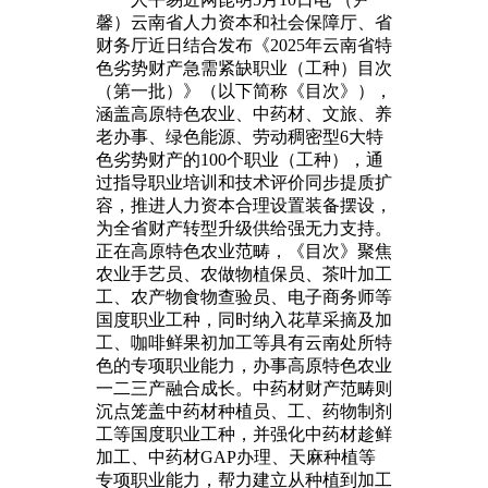
馨）云南省人力资本和社会保障厅、省
财务厅近日结合发布《2025年云南省特
色劣势财产急需紧缺职业（工种）目次
（第一批）》（以下简称《目次》），
涵盖高原特色农业、中药材、文旅、养
老办事、绿色能源、劳动稠密型6大特
色劣势财产的100个职业（工种），通
过指导职业培训和技术评价同步提质扩
容，推进人力资本合理设置装备摆设，
为全省财产转型升级供给强无力支持。
正在高原特色农业范畴，《目次》聚焦
农业手艺员、农做物植保员、茶叶加工
工、农产物食物查验员、电子商务师等
国度职业工种，同时纳入花草采摘及加
工、咖啡鲜果初加工等具有云南处所特
色的专项职业能力，办事高原特色农业
一二三产融合成长。中药材财产范畴则
沉点笼盖中药材种植员、工、药物制剂
工等国度职业工种，并强化中药材趁鲜
加工、中药材GAP办理、天麻种植等
专项职业能力，帮力建立从种植到加工