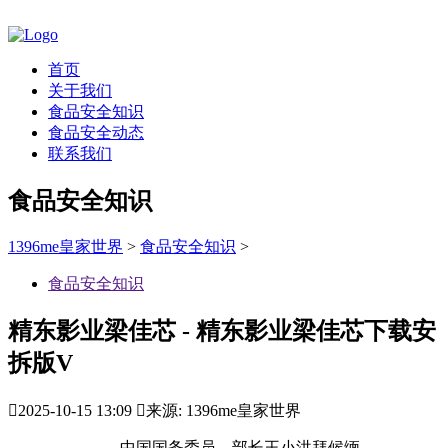
首页
关于我们
食品安全知识
食品安全动态
联系我们
食品安全知识
1396me皇家世界
>
食品安全知识
>
食品安全知识
精东影业梁佳芯 - 精东影业梁佳芯下载安
拆版V

2025-10-15 13:09

来源: 1396me皇家世界
中国国务委员、部长王小洪拜候缅