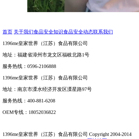
首页
关于我们
食品安全知识
食品安全动态
联系我们
1396me皇家世界（江苏）食品有限公司
地址：福建省漳州市龙文区福岐北路1号
服务热线：0596-2106888
1396me皇家世界（江苏）食品有限公司
地址：南京市溧水经济开发区溧星路97号
服务热线：400-881-6208
OEM专线：18052036822
1396me皇家世界（江苏）食品有限公司
Copyright 2004-2014