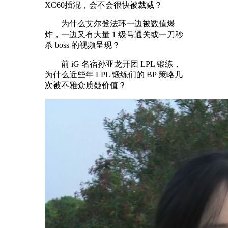
XC60插混，会不会很快被裁减？
为什么艾尔登法环一边被数值爆
炸，一边又有大量 1 级号通关或一刀秒
杀 boss 的视频呈现？
前 iG 名宿孙亚龙开团 LPL 锻练，
为什么近些年 LPL 锻练们的 BP 策略几
次被不雅众质疑价值？