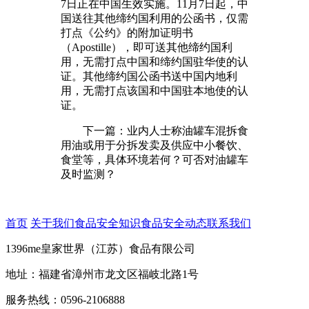
7日正在中国生效实施。11月7日起，中
国送往其他缔约国利用的公函书，仅需
打点《公约》的附加证明书
（Apostille），即可送其他缔约国利
用，无需打点中国和缔约国驻华使的认
证。其他缔约国公函书送中国内地利
用，无需打点该国和中国驻本地使的认
证。
下一篇：业内人士称油罐车混拆食
用油或用于分拆发卖及供应中小餐饮、
食堂等，具体环境若何？可否对油罐车
及时监测？
首页
关于我们
食品安全知识
食品安全动态
联系我们
1396me皇家世界（江苏）食品有限公司
地址：福建省漳州市龙文区福岐北路1号
服务热线：0596-2106888