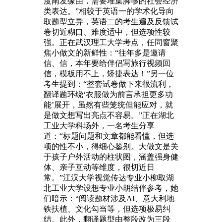
度阐发缘由，需要堆集脚够的社会经济
类表达。”相较于英语一的学术化导向
取题型立异，英语二的考生遍及反馈试
卷切近糊口、难度适中，但选项性较
强。正在武汉理工大学考点，任同窗聚
焦小做文的新鲜性：“往年多是邀请
信、信，本年要给伴侣写旅行视频回
信，模板用不上，矫捷表达！”另一位
考生提到：“整套试卷做下来很流利，
翻译题环绕‘衣服做为前言承担更多功
能’展开，虽然有些笼统但能应对，就
是做文想写出亮点不容易。”正在湖北
工业大学科场外，一名考生分享
道：“标题问题和文章都能看懂，但选
项的性不小，得细心鉴别。大做文是关
于孩子户外活动的柱状图，涵盖强身健
体、亲子互动等维度，很切近日
常。”江汉大学视觉传达专业小柳取湖
北工业大学设想专业小胡结伴参考，她
们暗示：“阅读题材涉及AI、意大利地
铁扶植、文化勾当等，但选项极易纠
结。此外，翻译题型由整段改为三段