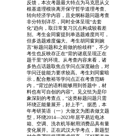
反馈，本次考题最大特点为马克思从义
根基道理模块离开保守哲学道理考查、
转向经济学内容，且史纲标题问题考查
非分特别详尽，同时全体呈现“去套
化”趋向，取日常复习沉点构成较着差
别。考生金同窗提到单选题难度尚可，
但多选题难度偏大。考生胡同窗则婉
言“标题问题和之前做的纷歧样”，不少
考生也反映存正在“背的谜底呈现正在
题干里”的环境。从考查内容来看，诸
多热点话题取焦点学问点深度融合，对
学问迁徙能力要求较高。考生刘同窗暗
示，配合敷裕等学问点正在考查范畴
内，“背过的语料能够用到答题中，材
料也有可自创的内容”。见义怯为是印
象深刻的考查点，“这类标题问题只需
环绕正能量展开，好上手”。据悉，本
年考研英语（一）大做文为图表做文题
型，环绕2014—2023年居平易近电冰
箱、空调、洗衣机等耐用消费品具有量
变化展开。正在武汉大学考点，新题型