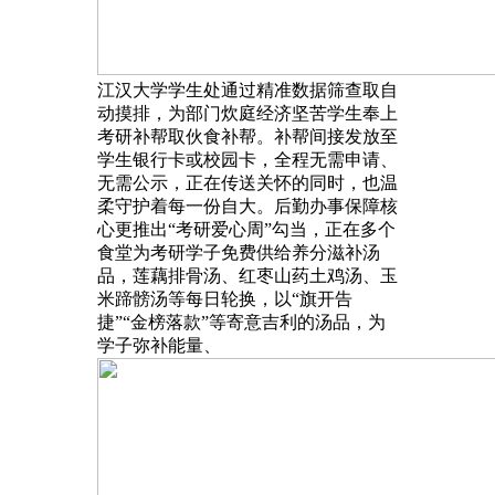
江汉大学学生处通过精准数据筛查取自
动摸排，为部门炊庭经济坚苦学生奉上
考研补帮取伙食补帮。补帮间接发放至
学生银行卡或校园卡，全程无需申请、
无需公示，正在传送关怀的同时，也温
柔守护着每一份自大。后勤办事保障核
心更推出“考研爱心周”勾当，正在多个
食堂为考研学子免费供给养分滋补汤
品，莲藕排骨汤、红枣山药土鸡汤、玉
米蹄髈汤等每日轮换，以“旗开告
捷”“金榜落款”等寄意吉利的汤品，为
学子弥补能量、