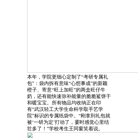
本年，学院更细心定制了“考研专属礼
包”：袋内拆有意味“心想事成”的新颖
橙子、寄意“旺上加旺”的两盒旺仔牛
奶，还有能快速弥补能量的脆脆鲨饼干
和暖宝宝。所有物品均收纳正在印
有“武汉轻工大学生命科学取手艺学
院”标识的专属纸袋中。“刚拿到礼包就
被‘一研为定’打动了，霎时感觉心里结
壮多了！”学校考生王同窗笑着说。