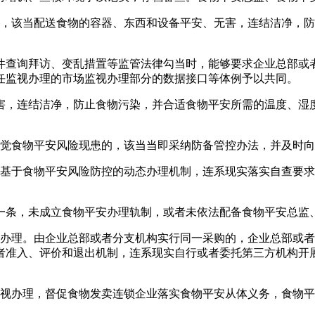
该当配送食物的容器、东西和设备平安、无害，连结洁净，防
。
查询拜访、变乱措置等监管法律勾当时，能够要求企业总部或者
任监视办理的市场监视办理部分的数据接口等体例予以共同。
，连结洁净，防止食物污染，并合适食物平安所需的温度、湿度
觉食物平安风险现患的，该当当即采纳防备管控办法，并及时向
于食物平安风险防控的动态办理机制，连系现实落实自查要求
条，未成立食物平安办理轨制，或者未依法配备食物平安总监
理。由企业总部或者分支机构实行同一采购的，企业总部或者
者准入、评价和退出机制，连系现实自行或者委托第三方机构开
办理，督促食物发卖连锁企业落实食物平安从体义务，食物平