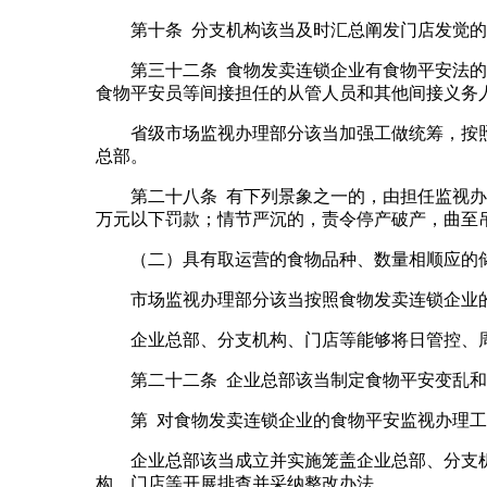
第十条 分支机构该当及时汇总阐发门店发觉的食
第三十二条 食物发卖连锁企业有食物平安法的违
食物平安员等间接担任的从管人员和其他间接义务
省级市场监视办理部分该当加强工做统筹，按照
总部。
第二十八条 有下列景象之一的，由担任监视办理
万元以下罚款；情节严沉的，责令停产破产，曲至
（二）具有取运营的食物品种、数量相顺应的储
市场监视办理部分该当按照食物发卖连锁企业的
企业总部、分支机构、门店等能够将日管控、周
第二十二条 企业总部该当制定食物平安变乱和
第 对食物发卖连锁企业的食物平安监视办理工
企业总部该当成立并实施笼盖企业总部、分支机
构、门店等开展排查并采纳整改办法。