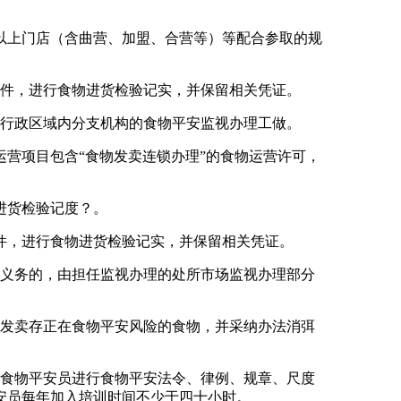
上门店（含曲营、加盟、合营等）等配合参取的规
件，进行食物进货检验记实，并保留相关凭证。
行政区域内分支机构的食物平安监视办理工做。
营项目包含“食物发卖连锁办理”的食物运营许可，
进货检验记度？。
，进行食物进货检验记实，并保留相关凭证。
义务的，由担任监视办理的处所市场监视办理部分
发卖存正在食物平安风险的食物，并采纳办法消弭
食物平安员进行食物平安法令、律例、规章、尺度
安员每年加入培训时间不少于四十小时。