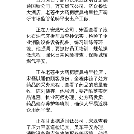
通国钛公司、万安燃气公司、济众餐饮
大酒店、老苍生大药房喷鼻格里拉店调
研市场监管范畴平安出产工做。
正在万安燃气公司，宋磊查看了液
化石油气充拆前后查抄记实，检验了企
业消防设备设备配备、练习训练等环
境。他强调，要抓好员工培训，规范操
做流程，强化日常风险排查，保障城镇
燃气平安。
正在老苍生大药房喷鼻格里拉店，
宋磊以通俗顾客身份，全程体验了处方
药品的采办流程，查看了药品的质量验
收、陈列储存、他强调，要严酷落实药
品逃溯、执业药师办理、处方药发卖、
药品储存养护等轨制，确保人平易近群
众用药平安。
正在甘肃德通国钛公司，宋磊查看
了压力容器巡检记实、叉车平安办理、
消防设备和应急物资配备等环境。他强